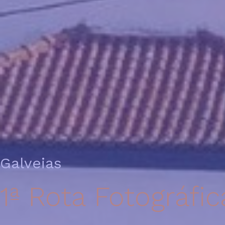
Galveias
1ª Rota Fotográfic