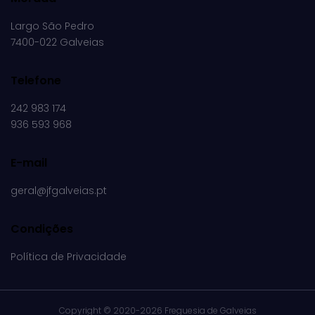
Largo São Pedro
7400-022 Galveias
Telefone
242 983 174
936 593 968
E-mail
geral@jfgalveias.pt
Condições
Política de Privacidade
Copyright ©
2020-2026 Freguesia de Galveias