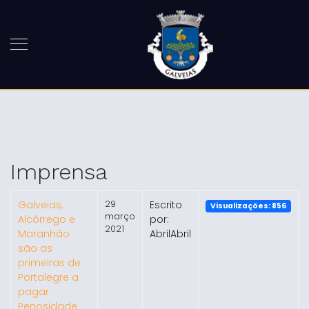
Imprensa
Galveias,
29
Escrito
Visualizações: 856
março
Alcórrego e
por:
2021
Maranhão
AbrilAbril
são as
primeiras de
Portalegre a
pagar
Penosidade