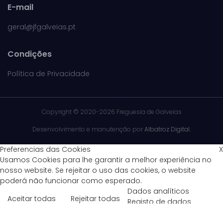
E-mail
geral@jfgalveias.pt
Condições
Política de Privacidade
Copyright ©
2020-2026 Freguesia de Galveias
Desenvolvimento e manutenção por
Albatroz Digital
.
Preferencias das Cookies
X
Usamos Cookies para lhe garantir a melhor experiência no
nosso website. Se rejeitar o uso das cookies, o website
poderá não funcionar como esperado.
Dados analíticos
Aceitar todas
Rejeitar todas
Registo de dados
estatísticos de acesso ao site