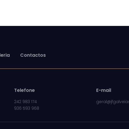
eria
Contactos
Telefone
E-mail
242 983 174
geral@jfgalveia
936 593 968