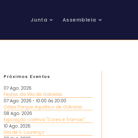
Junta
Assembleia
Próximos Eventos
07 Ago. 2026
Festas da Vila de Galveias
07 Ago. 2026
- 10:00
às 20:00
Oásis Parque Aquático de Galveias
08 Ago. 2026
Exposição coletiva "Cores e Tramas"
10 Ago. 2026
Dia de S. Lourenço