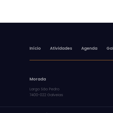
Início
Atividades
Agenda
Gal
Morada
Largo São Pedro
7400-022 Galveias