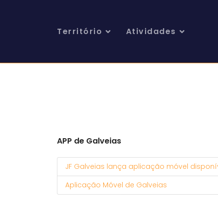
Território
Atividades
APP de Galveias
JF Galveias lança aplicação móvel disponív
Aplicação Móvel de Galveias