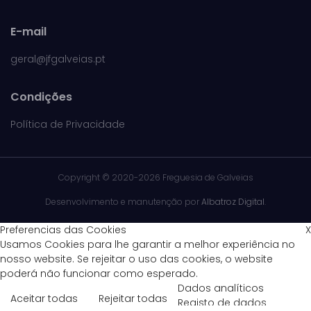
E-mail
geral@jfgalveias.pt
Condições
Política de Privacidade
Copyright ©
2020-2026 Freguesia de Galveias
Desenvolvimento e manutenção por
Albatroz Digital
.
Preferencias das Cookies
X
Usamos Cookies para lhe garantir a melhor experiência no
nosso website. Se rejeitar o uso das cookies, o website
poderá não funcionar como esperado.
Dados analíticos
Aceitar todas
Rejeitar todas
Registo de dados