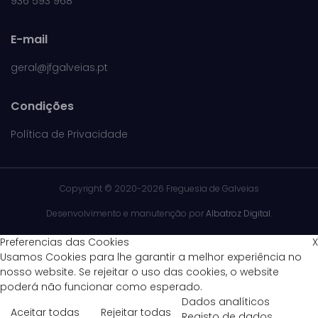
936 593 968
E-mail
geral@jfgalveias.pt
Condições
Política de Privacidade
Copyright ©
2020-2026 Freguesia de Galveias
Desenvolvimento e manutenção por
Albatroz Digital
.
Preferencias das Cookies
X
Usamos Cookies para lhe garantir a melhor experiência no
nosso website. Se rejeitar o uso das cookies, o website
poderá não funcionar como esperado.
Dados analíticos
Aceitar todas
Rejeitar todas
Registo de dados