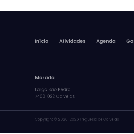
Início
Atividades
Agenda
Gal
Morada
Largo São Pedro
7400-022 Galveias
Copyright ©
2020-2026 Freguesia de Galveias