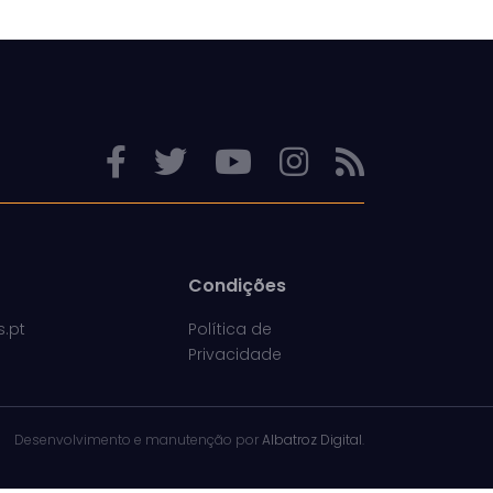
Condições
s.pt
Política de
Privacidade
Desenvolvimento e manutenção por
Albatroz Digital
.