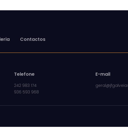
eria
Contactos
Telefone
E-mail
242 983 174
geral@jfgalveia
936 593 968