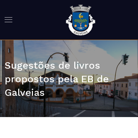
Sugestões de livros
propostos pela EB de
Galveias