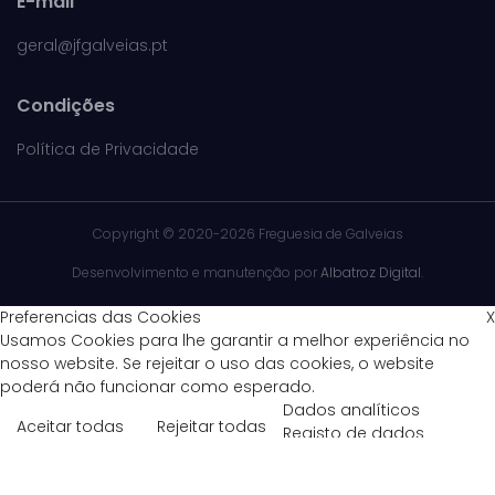
E-mail
geral@jfgalveias.pt
Condições
Política de Privacidade
Copyright ©
2020-2026 Freguesia de Galveias
Desenvolvimento e manutenção por
Albatroz Digital
.
Preferencias das Cookies
X
Usamos Cookies para lhe garantir a melhor experiência no
nosso website. Se rejeitar o uso das cookies, o website
poderá não funcionar como esperado.
Dados analíticos
Aceitar todas
Rejeitar todas
Registo de dados
estatísticos de acesso ao site
Política de Privacidade
Dados estatísticos de acesso