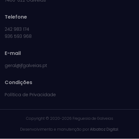
7400-022 Galveias
Telefone
242 983 174
936 593 968
E-mail
geral@jfgalveias.pt
Condições
Política de Privacidade
Copyright ©
2020-2026 Freguesia de Galveias
Desenvolvimento e manutenção por
Albatroz Digital
.