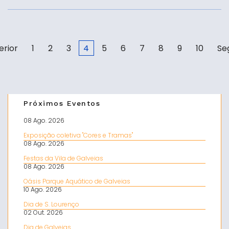
erior
1
2
3
4
5
6
7
8
9
10
Se
Próximos Eventos
08 Ago. 2026
Exposição coletiva "Cores e Tramas"
08 Ago. 2026
Festas da Vila de Galveias
08 Ago. 2026
Oásis Parque Aquático de Galveias
10 Ago. 2026
Dia de S. Lourenço
02 Out. 2026
Dia de Galveias