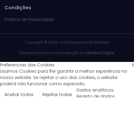
Condições
Política de Privacidade
Copyright ©
2020-2026 Freguesia de Galveias
Desenvolvimento e manutenção por
Albatroz Digital
.
Preferencias das Cookies
X
Usamos Cookies para lhe garantir a melhor experiência no
nosso website. Se rejeitar o uso das cookies, o website
poderá não funcionar como esperado.
Dados analíticos
Aceitar todas
Rejeitar todas
Registo de dados
estatísticos de acesso ao site
Política de Privacidade
Dados estatísticos de acesso
ao site
Aceitar
Rejeitar