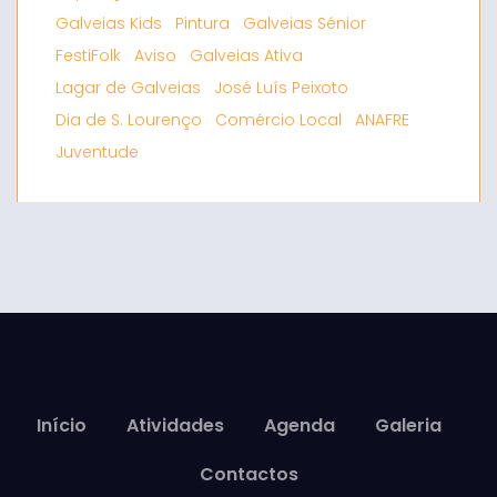
Galveias Kids
Pintura
Galveias Sénior
FestiFolk
Aviso
Galveias Ativa
Lagar de Galveias
José Luís Peixoto
Dia de S. Lourenço
Comércio Local
ANAFRE
Juventude
Início
Atividades
Agenda
Galeria
Contactos